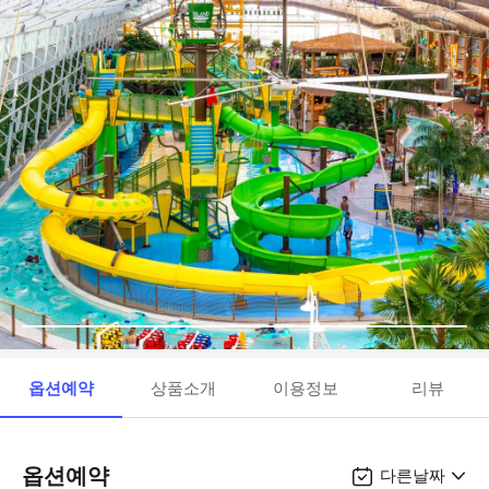
옵션예약
상품소개
이용정보
리뷰
옵션예약
다른날짜