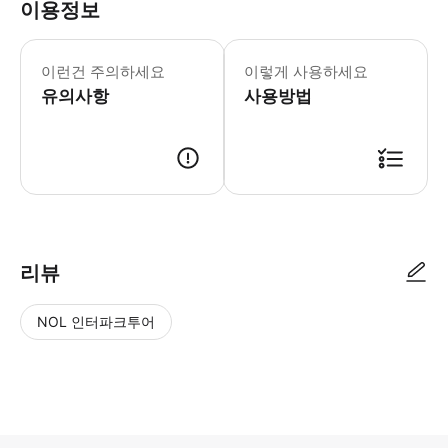
이용정보
쇼보트 아일랜드 워터파크 운영시간 및 
* 세계 최대 규모의 실내 해변 워터파
이런건 주의하세요
이렇게 사용하세요
유의사항
사용방법
리뷰
NOL 인터파크투어
NOL
별
사
에서
점
진/
작성
높
동
된
은
영