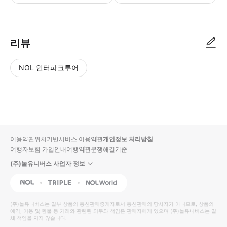
▶ 체크인 방법 - 매표소에 확정서 제시 현장 직원의 안내에 따라 입장하시
리뷰
NOL 인터파크투어
NOL
별
사
에서
점
진/
작성
높
동
된
은
영
리뷰
순
상
이용약관
위치기반서비스 이용약관
개인정보 처리방침
입니
여행자보험 가입안내
여행약관
분쟁해결기준
다.
(주)놀유니버스 사업자 정보
별
사
NOL
Triple
Interpark Global
점
진/
높
동
(주)놀유니버스
는 일부 상품의 통신판매중개자로서 통신판매의 당사자가 아니므로, 상품의
예약, 이용 및 환불 등 거래와 관련된 의무와 책임은 판매자에게 있으며
은
영
(주)놀유니버스
는 일
체 책임을 지지 않습니다.
순
상