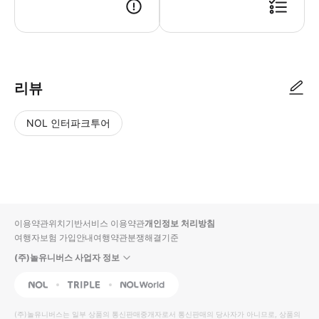
● 예약접수 후 확정이 되면 이용가능합니다. ● 바우처에 안내된 사용 방법
리뷰
NOL 인터파크투어
NOL
별
사
에서
점
진/
작성
높
동
된
은
영
리뷰
순
상
이용약관
위치기반서비스 이용약관
개인정보 처리방침
입니
여행자보험 가입안내
여행약관
분쟁해결기준
다.
(주)놀유니버스 사업자 정보
별
사
NOL
Triple
Interpark Global
점
진/
높
동
(주)놀유니버스
는 일부 상품의 통신판매중개자로서 통신판매의 당사자가 아니므로, 상품의