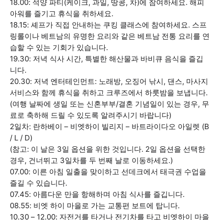
18.00: 석양 파티(케이크, 과일, 땅콩, 차)에 참여하세요. 해피
아워를 즐기고 휴식을 취하세요.
18.15: 셰프가 직접 안내하는 쿠킹 클래스에 참여하세요. 스프
링롤이나 베트남의 유명한 요리와 같은 베트남 전통 요리를 연
습할 수 있는 기회가 있습니다.
19.30: 저녁 식사 시간, 특별한 해산물과 바비큐 음식을 즐깁
니다.
20.30: 저녁 엔터테인먼트: 노래방, 오징어 낚시, 댄스, 마사지
서비스와 함께 휴식을 취하고 크루즈에서 하룻밤을 보냅니다.
(여행 날짜에 생일 또는 신혼부부/결혼 기념일이 있는 경우, 무
료로 축하해 드릴 수 있도록 알려주시기 바랍니다)
2일차: 란하베이 – 비엣하이 빌리지 – 바트라이다오 아일렛 (B
/ L / D)
(참고: 이 날은 3일 옵션을 위한 것입니다. 2일 옵션을 선택한
경우, 건너뛰고 3일차를 두 번째 날로 이동하세요.)
07.00: 이른 아침 일출을 맞이하고 선데크에서 태극권 수업을
즐길 수 있습니다.
07.45: 아름다운 만을 항해하며 아침 식사를 즐깁니다.
08.55: 비엣 하이 마을로 가는 교통편 보트에 탑니다.
10.30 – 12.00: 자전거를 타거나 전기차를 타고 비엣하이 마을