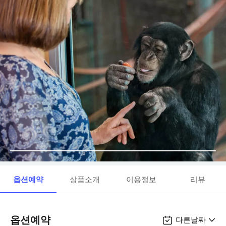
옵션예약
상품소개
이용정보
리뷰
옵션예약
다른날짜