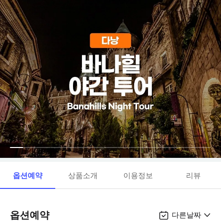
옵션예약
상품소개
이용정보
리뷰
옵션예약
다른날짜