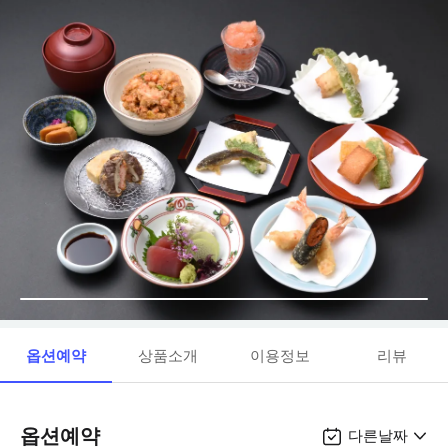
옵션예약
상품소개
이용정보
리뷰
옵션예약
다른날짜