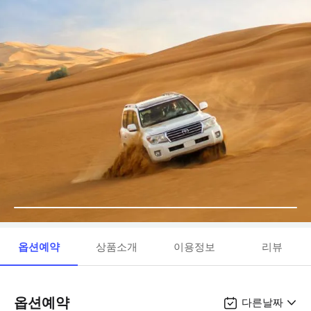
옵션예약
상품소개
이용정보
리뷰
옵션예약
다른날짜