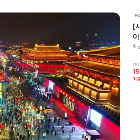
취
[
이
151
15
최