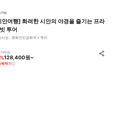
소가능
시안여행] 화려한 시안의 야경을 즐기는 프라
빗 투어
산시성
중화인민공화국
투어
,745
원
128,400원~
%
종혜택가