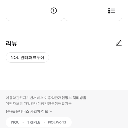
* 18:00 이후 예약 접수한 건은 다음날 오전에 예약을 확정할 수 있습니
리뷰
NOL 인터파크투어
NOL
별
사
에서
점
진/
작성
높
동
된
은
영
리뷰
순
상
이용약관
위치기반서비스 이용약관
개인정보 처리방침
입니
여행자보험 가입안내
여행약관
분쟁해결기준
다.
(주)놀유니버스 사업자 정보
별
사
NOL
Triple
Interpark Global
점
진/