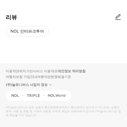
리뷰
NOL 인터파크투어
NOL
별
사
에서
점
진/
작성
높
동
된
은
영
리뷰
순
상
이용약관
위치기반서비스 이용약관
개인정보 처리방침
입니
여행자보험 가입안내
여행약관
분쟁해결기준
다.
(주)놀유니버스 사업자 정보
별
사
NOL
Triple
Interpark Global
점
진/
높
동
(주)놀유니버스
는 일부 상품의 통신판매중개자로서 통신판매의 당사자가 아니므로, 상품의
예약, 이용 및 환불 등 거래와 관련된 의무와 책임은 판매자에게 있으며
은
영
(주)놀유니버스
는 일
체 책임을 지지 않습니다.
순
상