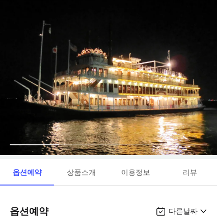
옵션예약
상품소개
이용정보
리뷰
옵션예약
다른날짜