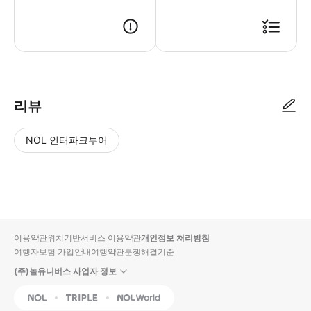
출발 20분 전까지 승선 장소로 와서 체크인을 완료해 주시기 바랍니다. 
리뷰
NOL 인터파크투어
NOL
별
사
에서
점
진/
작성
높
동
된
은
영
리뷰
순
상
이용약관
위치기반서비스 이용약관
개인정보 처리방침
입니
여행자보험 가입안내
여행약관
분쟁해결기준
다.
(주)놀유니버스 사업자 정보
별
사
NOL
Triple
Interpark Global
점
진/