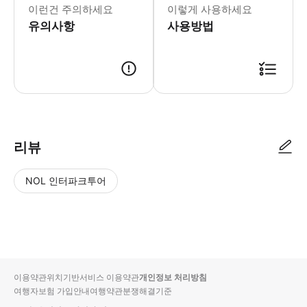
이런건 주의하세요
이렇게 사용하세요
유의사항
사용방법
● 예약접수 후 확정이 되면 이용가능합니다. ● 바우처에 안내된 사용 방법
리뷰
NOL 인터파크투어
NOL
별
사
에서
점
진/
작성
높
동
된
은
영
리뷰
순
상
이용약관
위치기반서비스 이용약관
개인정보 처리방침
입니
여행자보험 가입안내
여행약관
분쟁해결기준
다.