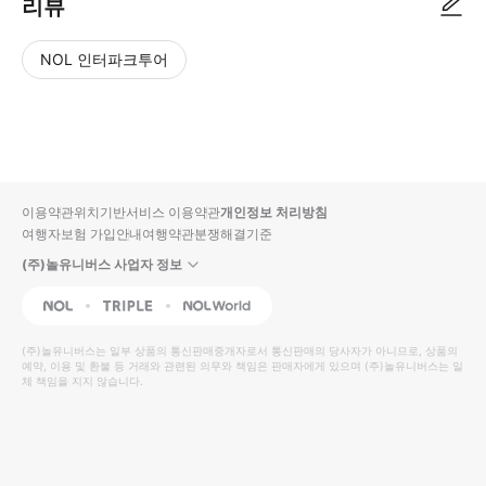
리뷰
NOL 인터파크투어
NOL
별
사
에서
점
진/
작성
높
동
된
은
영
리뷰
순
상
이용약관
위치기반서비스 이용약관
개인정보 처리방침
입니
여행자보험 가입안내
여행약관
분쟁해결기준
다.
(주)놀유니버스 사업자 정보
별
사
NOL
Triple
Interpark Global
점
진/
높
동
(주)놀유니버스
는 일부 상품의 통신판매중개자로서 통신판매의 당사자가 아니므로, 상품의
예약, 이용 및 환불 등 거래와 관련된 의무와 책임은 판매자에게 있으며
은
영
(주)놀유니버스
는 일
체 책임을 지지 않습니다.
순
상