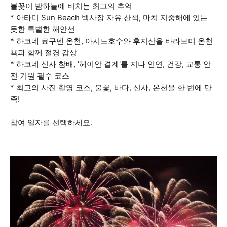
불꽃이 밤하늘에 비치는 최고의 추억
* 아타미 Sun Beach 백사장 자유 산책, 마치 지중해에 있는
듯한 특별한 해안선
* 하코네 료구덴 온천, 아시노호수와 후지산을 바라보며 온천
욕과 함께 절경 감상
* 하코네 신사 참배, '헤이안 결계'를 지나 인연, 건강, 교통 안
전 기원 필수 코스
* 최고의 사진 촬영 코스, 불꽃, 바다, 신사, 온천을 한 번에 만
족!
참여 일자를 선택하세요.