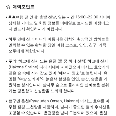
매력포인트
# ⚠️여행 전 안내: 출발 전날, 일본 시간 16:00~22:00 사이에
상세한 가이드 및 차량 정보를 이메일로 보내드릴 예정이오
니 반드시 확인하시기 바랍니다.
하루 만에 산과 바다의 아름다운 경치와 환상적인 밤하늘을
만끽할 수 있는 완벽한 당일 여행 코스로, 연인, 친구, 가족
모두에게 적합합니다.
주의: 하코네 신사 또는 온천 (둘 중 하나 선택) 하코네 신사
(Hakone Shrine) 나라 시대에 지어졌으며 아시노 호숫가의
깊은 숲 속에 자리 잡고 있어 "에너지 명소"로 불립니다. 유
명한 "수상 도리이"와 붉은색 본전은 인연, 순산, 승운을 기
원하는 성지입니다. 삼나무 숲으로 둘러싸인 신비로운 분위
기는 평온함과 신성함을 느끼게 합니다.
료구덴 온천(Ryuguden Onsen, Hakone) 아시노 호수를 마
주한 절경 노천탕을 자랑하며, 날씨가 좋으면 멀리 후지산을
조망할 수 있습니다. 온천탕은 남녀 구분되어 있으며, 온천