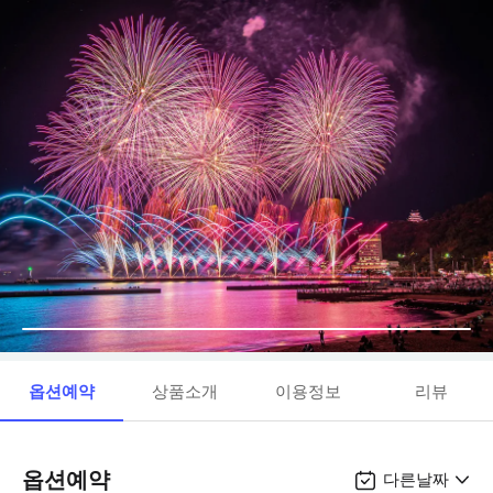
옵션예약
상품소개
이용정보
리뷰
옵션예약
다른날짜