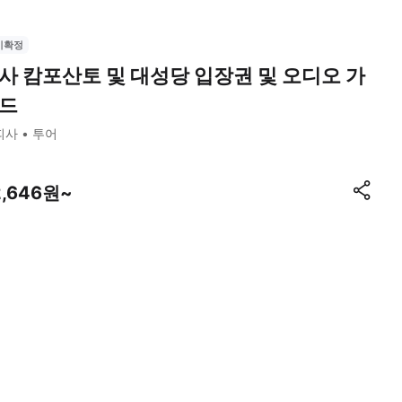
시확정
사 캄포산토 및 대성당 입장권 및 오디오 가
드
피사
투어
2,646원~