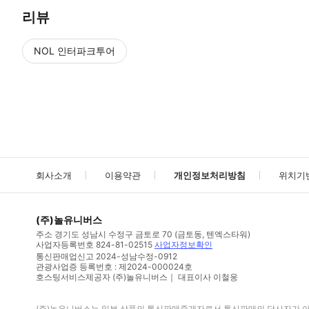
리뷰
NOL 인터파크투어
NOL
에서 작성된 리뷰 입니다.
별점 높은순
별점 높은순
회사소개
이용약관
개인정보처리방침
위치기
(주)놀유니버스
주소
경기도 성남시 수정구 금토로 70 (금토동, 텐엑스타워)
사업자등록번호
824-81-02515
사업자정보확인
통신판매업신고
2024-성남수정-0912
관광사업증 등록번호 : 제2024-000024호
호스팅서비스제공자 (주)놀유니버스｜ 대표이사 이철웅
(주)놀유니버스
는 일부 상품의 통신판매중개자로서 통신판매의 당사자가 아니