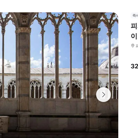
즉
피
이
3