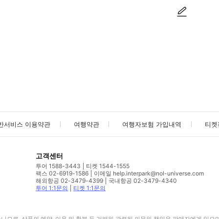
사진/동영상
사진/동영상
반서비스 이용약관
여행약관
여행자보험 가입내역
티켓
고객센터
투어 1588-3443
티켓 1544-1555
팩스 02-6919-1586
이메일 help.interpark@nol-universe.com
해외항공 02-3479-4399
국내항공 02-3479-4340
투어 1:1문의
티켓 1:1문의
므로, 상품의 예약, 이용 및 환불 등 거래와 관련된 의무와 책임은 판매자에게 있으