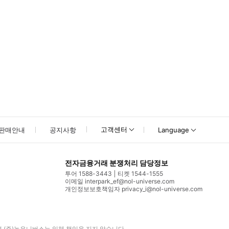
고객센터
판매안내
공지사항
Language
전자금융거래 분쟁처리 담당정보
투어 1588-3443
티켓 1544-1555
이메일 interpark_ef@nol-universe.com
개인정보보호책임자 privacy_i@nol-universe.com
며
(주)놀유니버스
는 일체 책임을 지지 않습니다.