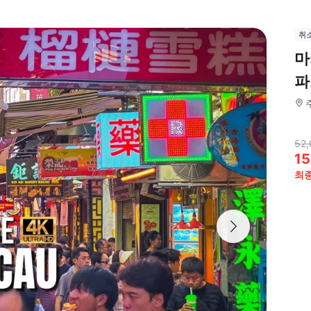
취
마
파
52,
15
최