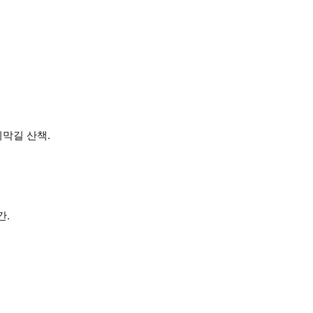
리막길 산책.
간.