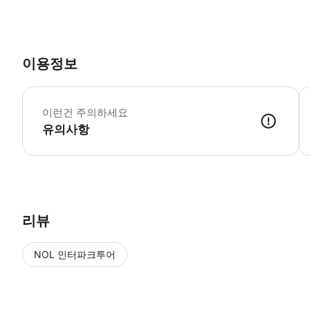
이용정보
모
이런건 주의하세요
유의사항
호텔 픽업 후 전용 차량과 기사와 함께 4시간 동안 마카오 주요 관광지(몬
리뷰
NOL 인터파크투어
NOL
에서 작성된 리뷰 입니다.
별점 높은순