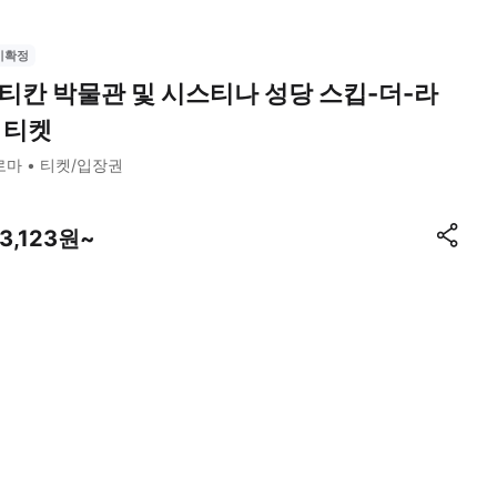
시확정
티칸 박물관 및 시스티나 성당 스킵-더-라
 티켓
로마
티켓/입장권
33,123원~