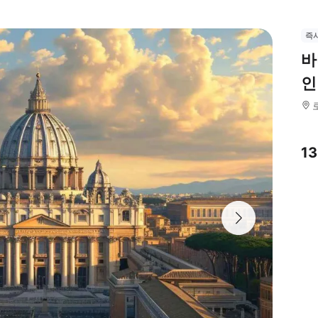
즉
바
인
1