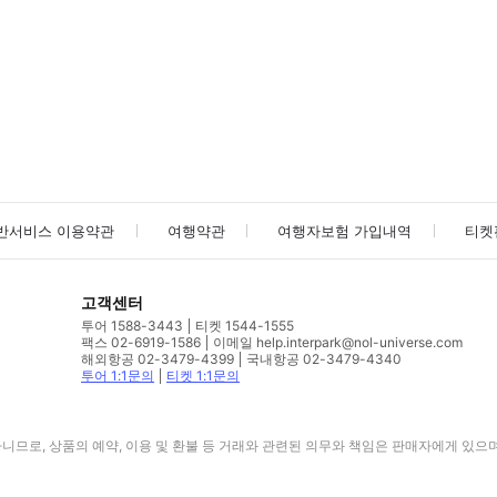
사진/동영상
사진/동영상
반서비스 이용약관
여행약관
여행자보험 가입내역
티켓
고객센터
투어 1588-3443
티켓 1544-1555
팩스 02-6919-1586
이메일 help.interpark@nol-universe.com
해외항공 02-3479-4399
국내항공 02-3479-4340
투어 1:1문의
티켓 1:1문의
므로, 상품의 예약, 이용 및 환불 등 거래와 관련된 의무와 책임은 판매자에게 있으