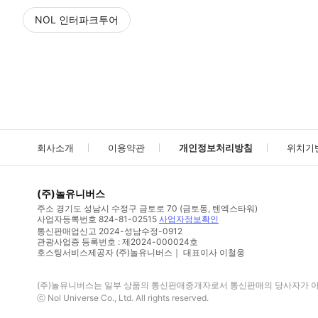
NOL 인터파크투어
NOL
에서 작성된 리뷰 입니다.
별점 높은순
별점 높은순
회사소개
이용약관
개인정보처리방침
위치기
(주)놀유니버스
주소
경기도 성남시 수정구 금토로 70 (금토동, 텐엑스타워)
사업자등록번호
824-81-02515
사업자정보확인
통신판매업신고
2024-성남수정-0912
관광사업증 등록번호 : 제2024-000024호
호스팅서비스제공자 (주)놀유니버스｜ 대표이사 이철웅
(주)놀유니버스
는 일부 상품의 통신판매중개자로서 통신판매의 당사자가 아니
ⓒ
Nol Universe Co
., Ltd. All rights reserved.