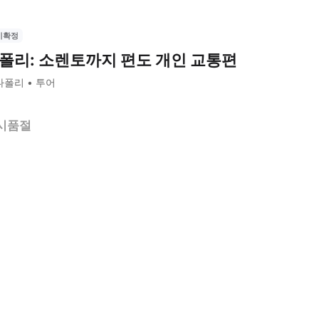
시확정
폴리: 소렌토까지 편도 개인 교통편
나폴리
투어
시품절