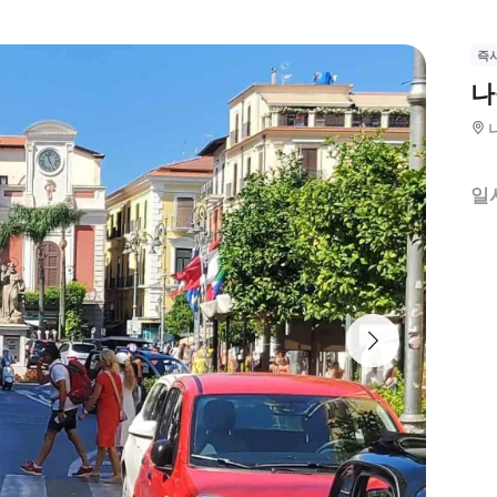
즉
나
일