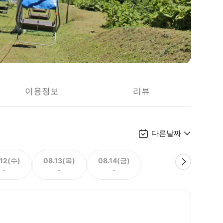
이용정보
리뷰
다른날짜
.12(수)
08.13(목)
08.14(금)
-
-
-