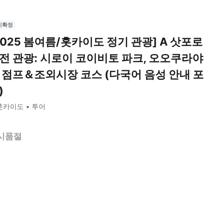
시확정
2025 봄여름/홋카이도 정기 관광] A 삿포로
전 관광: 시로이 코이비토 파크, 오오쿠라야
 점프＆조외시장 코스 (다국어 음성 안내 포
)
훗카이도
투어
시품절