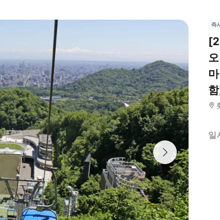
즉
[
오
마
함
일