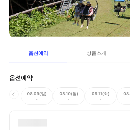
옵션예약
상품소개
옵션예약
08.09(일)
08.10(월)
08.11(화)
08
-
-
-