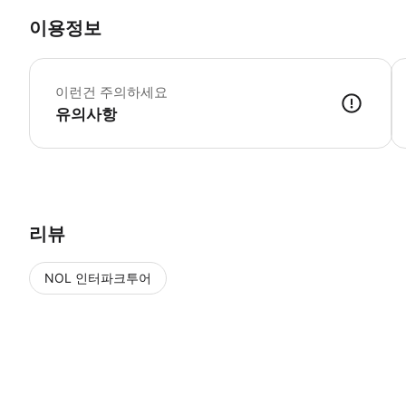
이용정보
휠
이런건 주의하세요
유의사항
출발 시간 15분 전까지 JR 삿포로역 북쪽 출구 정기 관광 버스 승차장
리뷰
NOL 인터파크투어
NOL
에서 작성된 리뷰 입니다.
별점 높은순
별점 높은순