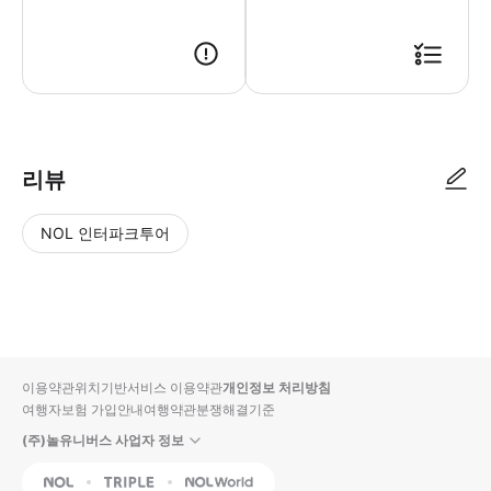
리뷰
NOL 인터파크투어
NOL
별
사
에서
점
진/
작성
높
동
된
은
영
리뷰
순
상
이용약관
위치기반서비스 이용약관
개인정보 처리방침
입니
여행자보험 가입안내
여행약관
분쟁해결기준
다.
(주)놀유니버스 사업자 정보
별
사
NOL
Triple
Interpark Global