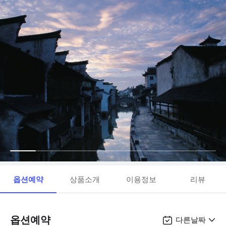
옵션예약
상품소개
이용정보
리뷰
옵션예약
다른날짜