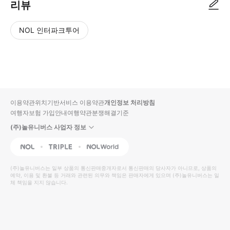
리뷰
NOL 인터파크투어
NOL
별
사
에서
점
진/
작성
높
동
된
은
영
리뷰
순
상
이용약관
위치기반서비스 이용약관
개인정보 처리방침
입니
여행자보험 가입안내
여행약관
분쟁해결기준
다.
(주)놀유니버스 사업자 정보
별
사
NOL
Triple
Interpark Global
점
진/
높
동
(주)놀유니버스
는 일부 상품의 통신판매중개자로서 통신판매의 당사자가 아니므로, 상품의
예약, 이용 및 환불 등 거래와 관련된 의무와 책임은 판매자에게 있으며
은
영
(주)놀유니버스
는 일
체 책임을 지지 않습니다.
순
상