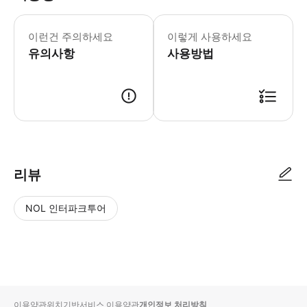
이런건 주의하세요
이렇게 사용하세요
유의사항
사용방법
리뷰
NOL 인터파크투어
NOL
별
사
에서
점
진/
작성
높
동
된
은
영
리뷰
순
상
이용약관
위치기반서비스 이용약관
개인정보 처리방침