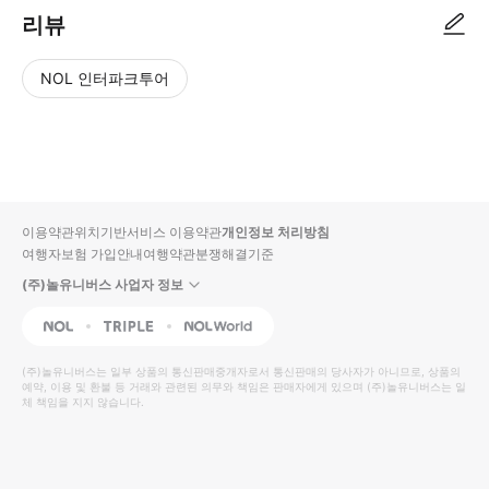
리뷰
NOL 인터파크투어
NOL
별
사
에서
점
진/
작성
높
동
된
은
영
리뷰
순
상
이용약관
위치기반서비스 이용약관
개인정보 처리방침
입니
여행자보험 가입안내
여행약관
분쟁해결기준
다.
(주)놀유니버스 사업자 정보
별
사
NOL
Triple
Interpark Global
점
진/
높
동
(주)놀유니버스
는 일부 상품의 통신판매중개자로서 통신판매의 당사자가 아니므로, 상품의
예약, 이용 및 환불 등 거래와 관련된 의무와 책임은 판매자에게 있으며
은
영
(주)놀유니버스
는 일
체 책임을 지지 않습니다.
순
상