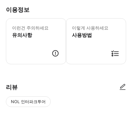
이용정보
• 투어는 날씨에 상관 없이 진행됩니다 
이런건 주의하세요
이렇게 사용하세요
유의사항
사용방법
● 예약접수 후 확정이 되면 이용가능합니다. ● 바우처에 안내된 사용 방법
리뷰
NOL 인터파크투어
NOL
별
사
에서
점
진/
작성
높
동