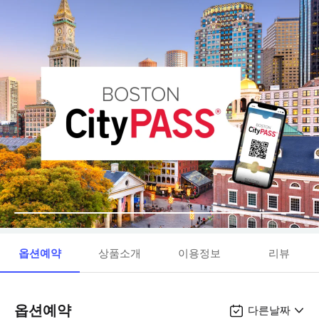
옵션예약
상품소개
이용정보
리뷰
옵션예약
다른날짜