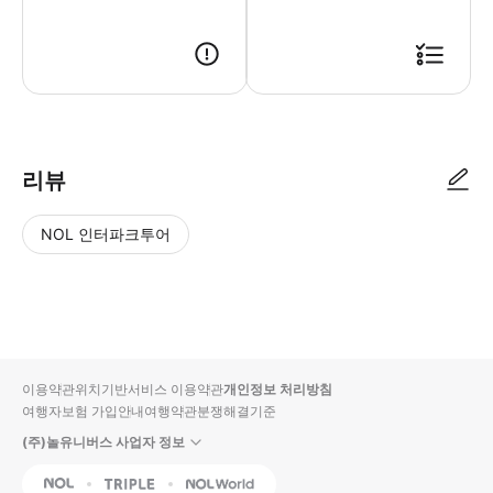
리뷰
NOL 인터파크투어
NOL
별
사
에서
점
진/
작성
높
동
된
은
영
리뷰
순
상
이용약관
위치기반서비스 이용약관
개인정보 처리방침
입니
여행자보험 가입안내
여행약관
분쟁해결기준
다.
(주)놀유니버스 사업자 정보
별
사
NOL
Triple
Interpark Global