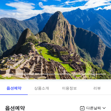
옵션예약
상품소개
이용정보
리뷰
옵션예약
다른날짜