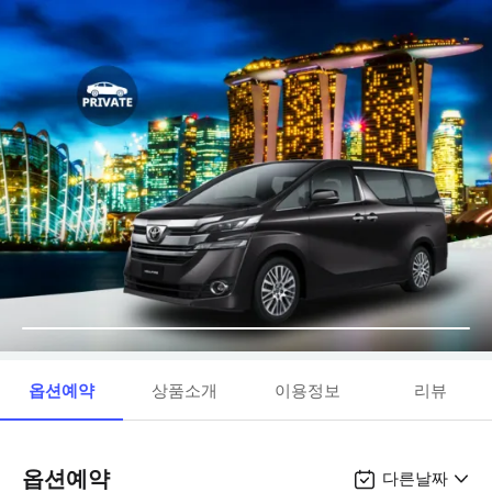
옵션예약
상품소개
이용정보
리뷰
옵션예약
다른날짜