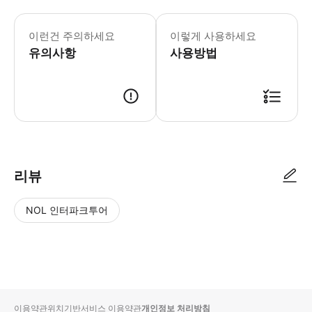
- 추천 일정: - 반나절 (4시간) - 추
- 차량 정보 * 스탠다드 세단 * 차량 브랜
이런건 주의하세요
이렇게 사용하세요
- 수하물 정보 * 표준 수하물 기준: 
유의사항
- 추가정보 * 차량 내 음식물 섭취는 
사용방법
- 예약확정 * 예약 후 확정 여부를 
- 예약 조건 및 유의사항 * 공지: 영
- 추가요금표 * 추가 요금은 현금으로 운전기
리뷰
NOL 인터파크투어
NOL
별
사
에서
점
진/
작성
높
동
된
은
영
리뷰
순
상
이용약관
위치기반서비스 이용약관
개인정보 처리방침