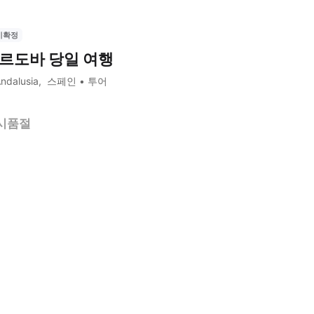
시확정
르도바 당일 여행
ndalusia
스페인
투어
시품절