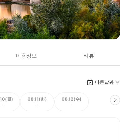
이용정보
리뷰
다른날짜
.10(월)
08.11(화)
08.12(수)
-
-
-