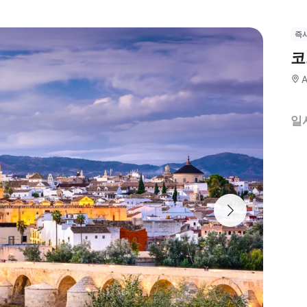
즉
코
A
일