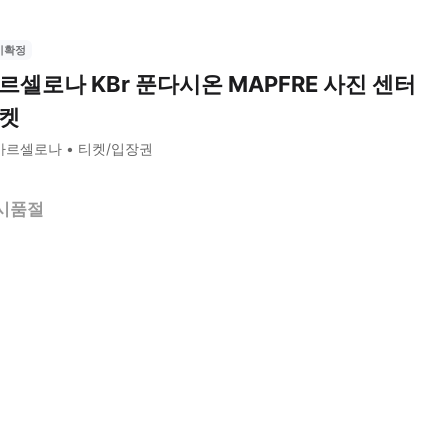
시확정
르셀로나 KBr 푼다시온 MAPFRE 사진 센터
켓
바르셀로나
티켓/입장권
시품절