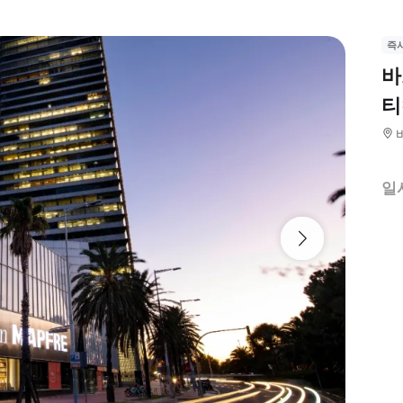
즉
바
티
일