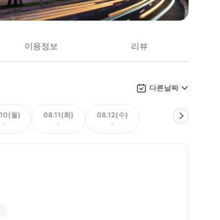
이용정보
리뷰
다른날짜
.10(월)
08.11(화)
08.12(수)
-
-
-