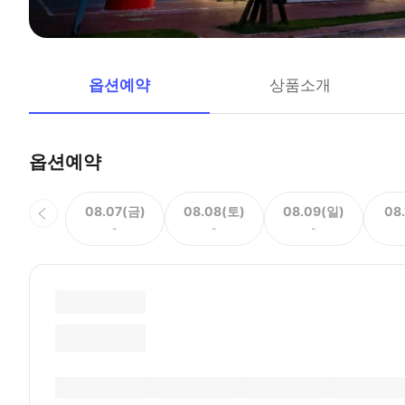
옵션예약
상품소개
옵션예약
08.07(금)
08.08(토)
08.09(일)
08
-
-
-