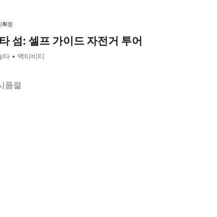
시확정
타 섬: 셀프 가이드 자전거 투어
솔타
액티비티
시품절