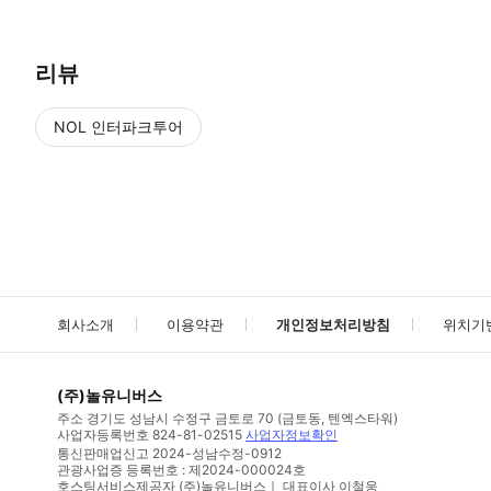
리뷰
NOL 인터파크투어
NOL
에서 작성된 리뷰 입니다.
별점 높은순
별점 높은순
회사소개
이용약관
개인정보처리방침
위치기
(주)놀유니버스
주소
경기도 성남시 수정구 금토로 70 (금토동, 텐엑스타워)
사업자등록번호
824-81-02515
사업자정보확인
통신판매업신고
2024-성남수정-0912
관광사업증 등록번호 : 제2024-000024호
호스팅서비스제공자 (주)놀유니버스｜ 대표이사 이철웅