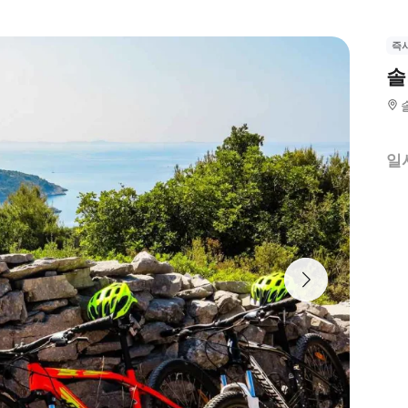
즉
솔
일