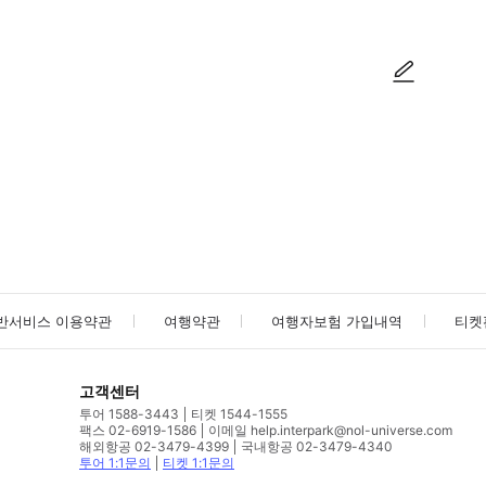
사진/동영상
사진/동영상
반서비스 이용약관
여행약관
여행자보험 가입내역
티켓
고객센터
투어 1588-3443
티켓 1544-1555
팩스 02-6919-1586
이메일 help.interpark@nol-universe.com
해외항공 02-3479-4399
국내항공 02-3479-4340
투어 1:1문의
티켓 1:1문의