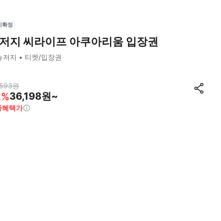
시확정
저지 씨라이프 아쿠아리움 입장권
뉴저지
티켓/입장권
,593
원
36,198원~
2
%
종혜택가