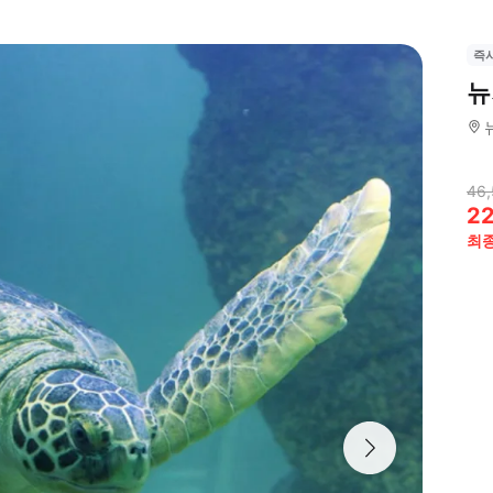
즉
뉴
46
2
최