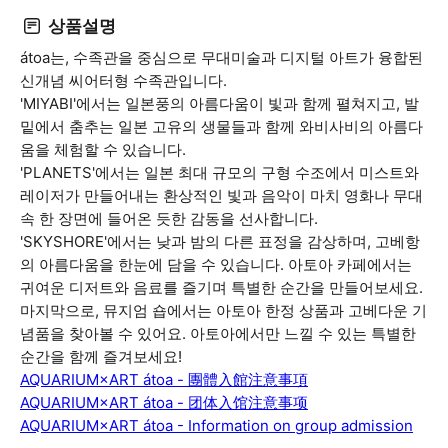
상품설명
átoa는, 수족관을 중심으로 무대미술과 디지털 아트가 융합된
신개념 씨어터형 수족관입니다.
'MIYABI'에서는 일본풍의 아름다움이 빛과 함께 펼쳐지고, 발
밑에서 춤추는 일본 고유의 생물들과 함께 와비사비의 아름다
움을 체험할 수 있습니다.
'PLANETS'에서는 일본 최대 규모의 구형 수조에서 미스트와
레이저가 만들어내는 환상적인 빛과 음악이 마치 영화나 무대
속 한 장면에 들어온 듯한 감동을 선사합니다.
'SKYSHORE'에서는 낮과 밤의 다른 표정을 감상하며, 고베항
의 아름다움을 한눈에 담을 수 있습니다. 아토아 카페에서는
귀여운 디저트와 음료를 즐기며 특별한 순간을 만들어보세요.
마지막으로, 뮤지엄 숍에서는 아토아 한정 상품과 고베다운 기
념품을 찾아볼 수 있어요. 아토아에서만 느낄 수 있는 특별한
순간을 함께 즐겨보세요!
AQUARIUM×ART átoa - 團體入館注意事項
AQUARIUM×ART átoa - 团体入馆注意事项
AQUARIUM×ART átoa - Information on group admission