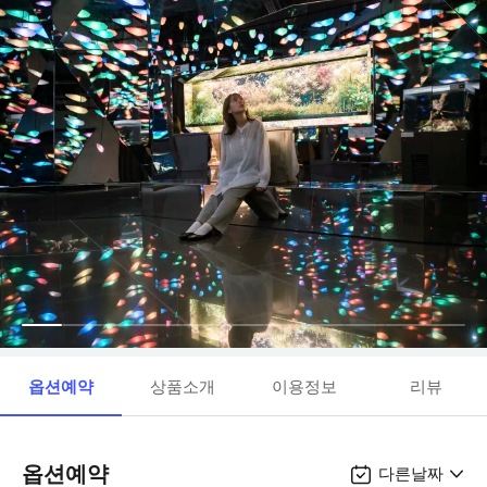
옵션예약
상품소개
이용정보
리뷰
옵션예약
다른날짜