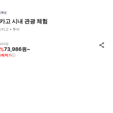
시확정
카고 시내 관광 체험
시카고
투어
601
원
73,986원~
%
종혜택가