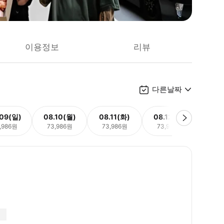
이용정보
리뷰
다른날짜
.09(일)
08.10(월)
08.11(화)
08.12(수)
08.
,986원
73,986원
73,986원
73,986원
73,