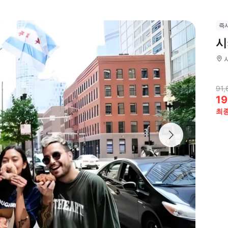
즉
시
91,
19
최