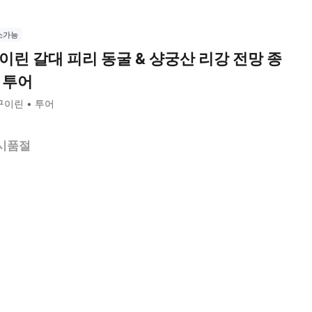
소가능
이린 갈대 피리 동굴 & 샹궁산 리강 전망 종
 투어
구이린
투어
시품절