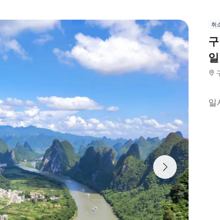
취
구
일
일