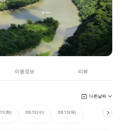
이용정보
리뷰
다른날짜
.11(화)
08.12(수)
08.13(목)
-
-
-