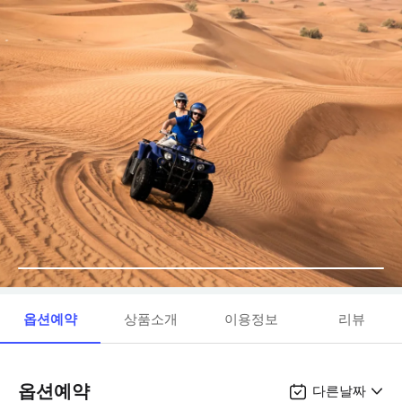
옵션예약
상품소개
이용정보
리뷰
옵션예약
다른날짜