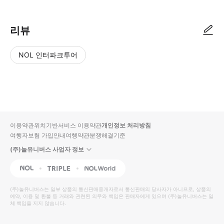
리뷰
NOL 인터파크투어
NOL
별
사
에서
점
진/
작성
높
동
된
은
영
리뷰
순
상
이용약관
위치기반서비스 이용약관
개인정보 처리방침
입니
여행자보험 가입안내
여행약관
분쟁해결기준
다.
(주)놀유니버스 사업자 정보
별
사
NOL
Triple
Interpark Global
점
진/
높
동
(주)놀유니버스
는 일부 상품의 통신판매중개자로서 통신판매의 당사자가 아니므로, 상품의
예약, 이용 및 환불 등 거래와 관련된 의무와 책임은 판매자에게 있으며
은
영
(주)놀유니버스
는 일
체 책임을 지지 않습니다.
순
상