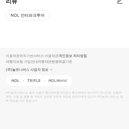
리뷰
NOL 인터파크투어
NOL
별
사
에서
점
진/
작성
높
동
된
은
영
리뷰
순
상
이용약관
위치기반서비스 이용약관
개인정보 처리방침
입니
여행자보험 가입안내
여행약관
분쟁해결기준
다.
(주)놀유니버스 사업자 정보
별
사
NOL
Triple
Interpark Global
점
진/
높
동
(주)놀유니버스
는 일부 상품의 통신판매중개자로서 통신판매의 당사자가 아니므로, 상품의
예약, 이용 및 환불 등 거래와 관련된 의무와 책임은 판매자에게 있으며
은
영
(주)놀유니버스
는 일
체 책임을 지지 않습니다.
순
상