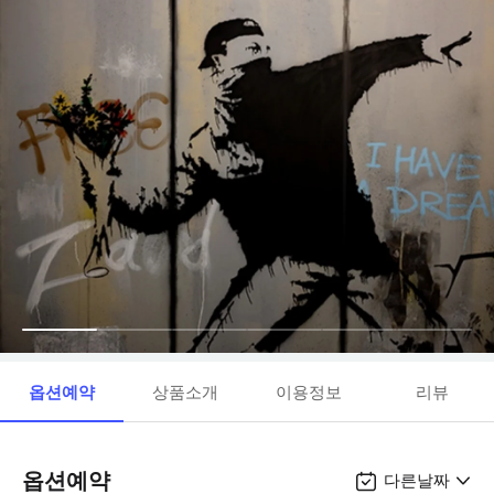
옵션예약
상품소개
이용정보
리뷰
옵션예약
다른날짜