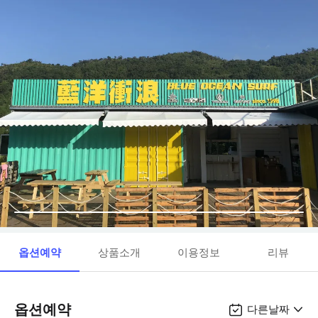
옵션예약
상품소개
이용정보
리뷰
옵션예약
다른날짜