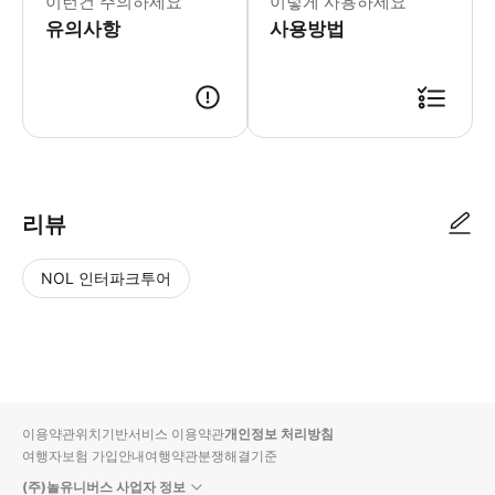
이런건 주의하세요
이렇게 사용하세요
유의사항
사용방법
리뷰
NOL 인터파크투어
NOL
별
사
에서
점
진/
작성
높
동
된
은
영
리뷰
순
상
이용약관
위치기반서비스 이용약관
개인정보 처리방침
입니
여행자보험 가입안내
여행약관
분쟁해결기준
다.
(주)놀유니버스 사업자 정보