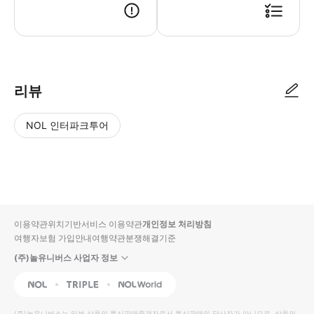
리뷰
NOL 인터파크투어
NOL
별
사
에서
점
진/
작성
높
동
된
은
영
리뷰
순
상
이용약관
위치기반서비스 이용약관
개인정보 처리방침
입니
여행자보험 가입안내
여행약관
분쟁해결기준
다.
(주)놀유니버스 사업자 정보
별
사
NOL
Triple
Interpark Global
점
진/
높
동
(주)놀유니버스
는 일부 상품의 통신판매중개자로서 통신판매의 당사자가 아니므로, 상품의