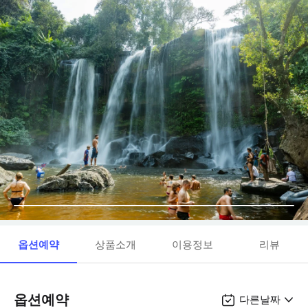
옵션예약
상품소개
이용정보
리뷰
옵션예약
다른날짜