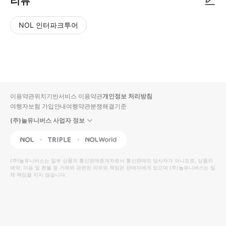
리뷰
NOL 인터파크투어
NOL
별
사
에서
점
진/
작성
높
동
된
은
영
리뷰
순
상
이용약관
위치기반서비스 이용약관
개인정보 처리방침
입니
여행자보험 가입안내
여행약관
분쟁해결기준
다.
(주)놀유니버스 사업자 정보
별
사
NOL
Triple
Interpark Global
점
진/
높
동
(주)놀유니버스
는 일부 상품의 통신판매중개자로서 통신판매의 당사자가 아니므로, 상품의
예약, 이용 및 환불 등 거래와 관련된 의무와 책임은 판매자에게 있으며
은
영
(주)놀유니버스
는 일
체 책임을 지지 않습니다.
순
상