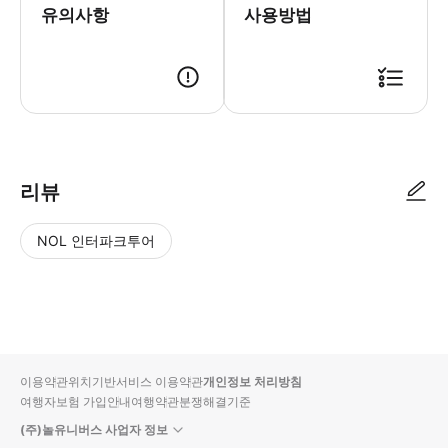
유의사항
사용방법
● 예약접수 후 확정이 되면 이용가능합니다. ● 바우처에 안내된 사용 방법
리뷰
NOL 인터파크투어
NOL
별
사
에서
점
진/
작성
높
동
된
은
영
리뷰
순
상
이용약관
위치기반서비스 이용약관
개인정보 처리방침
입니
여행자보험 가입안내
여행약관
분쟁해결기준
다.
(주)놀유니버스 사업자 정보