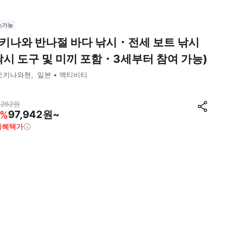
소가능
키나와 반나절 바다 낚시・전세 보트 낚시
낚시 도구 및 미끼 포함・3세부터 참여 가능)
오키나와현
일본
액티비티
,262
원
97,942원~
%
종혜택가