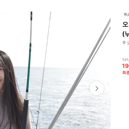
취
오
(
121
19
최