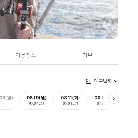
이용정보
리뷰
다른날짜
.09(일)
08.10(월)
08.11(화)
08.12(수)
08.
-
97,942원
97,942원
97,942원
97,