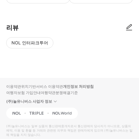
● 예약접수 후 확정이 되면 이용가능합니다. ● 바우처에 안내된 사용 방법
리뷰
NOL 인터파크투어
NOL
별
사
에서
점
진/
작성
높
동
된
은
영
리뷰
순
상
이용약관
위치기반서비스 이용약관
개인정보 처리방침
입니
여행자보험 가입안내
여행약관
분쟁해결기준
다.
(주)놀유니버스 사업자 정보
별
사
NOL
Triple
Interpark Global
점
진/
높
동
(주)놀유니버스
는 일부 상품의 통신판매중개자로서 통신판매의 당사자가 아니므로, 상품의
예약, 이용 및 환불 등 거래와 관련된 의무와 책임은 판매자에게 있으며
은
영
(주)놀유니버스
는 일
체 책임을 지지 않습니다.
순
상