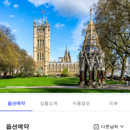
옵션예약
상품소개
이용정보
리뷰
옵션예약
다른날짜