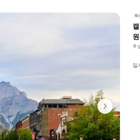
즉
캘
원
일