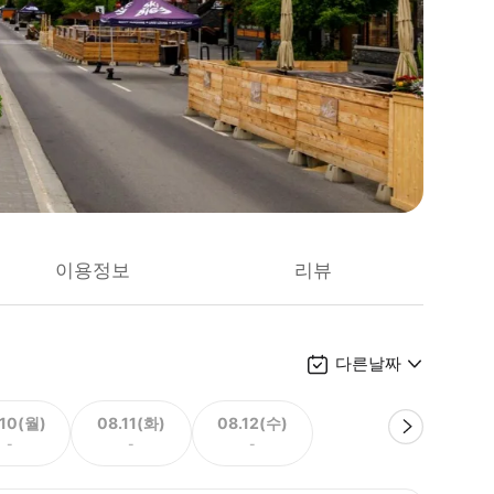
이용정보
리뷰
다른날짜
.10(월)
08.11(화)
08.12(수)
-
-
-