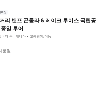
시확정
거리 밴프 곤돌라 & 레이크 루이스 국립공
 종일 투어
앨버타 주
캐나다
교통편의/이동
시품절