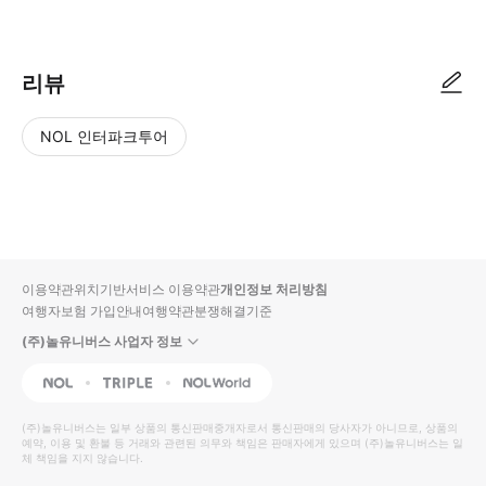
● 예약접수 후 확정이 되면 이용가능합니다. ● 바우처에 안내된 사용 방법
리뷰
NOL 인터파크투어
NOL
별
사
에서
점
진/
작성
높
동
된
은
영
리뷰
순
상
이용약관
위치기반서비스 이용약관
개인정보 처리방침
입니
여행자보험 가입안내
여행약관
분쟁해결기준
다.
(주)놀유니버스 사업자 정보
별
사
NOL
Triple
Interpark Global
점
진/
높
동
(주)놀유니버스
는 일부 상품의 통신판매중개자로서 통신판매의 당사자가 아니므로, 상품의
예약, 이용 및 환불 등 거래와 관련된 의무와 책임은 판매자에게 있으며
은
영
(주)놀유니버스
는 일
체 책임을 지지 않습니다.
순
상