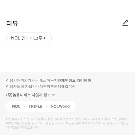
● 예약접수 후 확정이 되면 이용가능합니다. ● 바우처에 안내된 사용 방법
리뷰
NOL 인터파크투어
NOL
별
사
에서
점
진/
작성
높
동
된
은
영
리뷰
순
상
이용약관
위치기반서비스 이용약관
개인정보 처리방침
입니
여행자보험 가입안내
여행약관
분쟁해결기준
다.
(주)놀유니버스 사업자 정보
별
사
NOL
Triple
Interpark Global
점
진/
높
동
(주)놀유니버스
는 일부 상품의 통신판매중개자로서 통신판매의 당사자가 아니므로, 상품의
예약, 이용 및 환불 등 거래와 관련된 의무와 책임은 판매자에게 있으며
은
영
(주)놀유니버스
는 일
체 책임을 지지 않습니다.
순
상