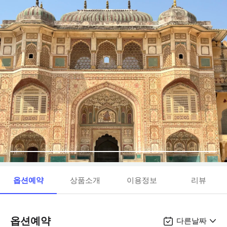
옵션예약
상품소개
이용정보
리뷰
옵션예약
다른날짜