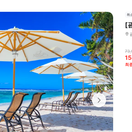
취
[
73,
15
최