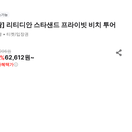
소가능
괌] 리티디안 스타샌드 프라이빗 비치 투어
괌
티켓/입장권
996
원
62,612원~
%
종혜택가