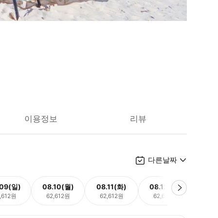
이용정보
리뷰
다른날짜
.09(일)
08.10(월)
08.11(화)
08.12(수)
08.
,612원
62,612원
62,612원
62,612원
62,