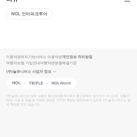
NOL 인터파크투어
NOL
별
사
에서
점
진/
작성
높
동
된
은
영
리뷰
순
상
이용약관
위치기반서비스 이용약관
개인정보 처리방침
입니
여행자보험 가입안내
여행약관
분쟁해결기준
다.
(주)놀유니버스 사업자 정보
별
사
NOL
Triple
Interpark Global
점
진/
높
동
(주)놀유니버스
는 일부 상품의 통신판매중개자로서 통신판매의 당사자가 아니므로, 상품의
예약, 이용 및 환불 등 거래와 관련된 의무와 책임은 판매자에게 있으며
은
영
(주)놀유니버스
는 일
체 책임을 지지 않습니다.
순
상