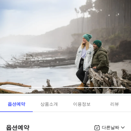
옵션예약
상품소개
이용정보
리뷰
옵션예약
다른날짜