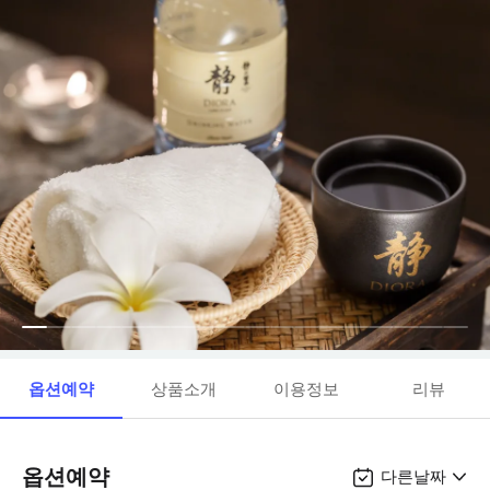
옵션예약
상품소개
이용정보
리뷰
옵션예약
다른날짜